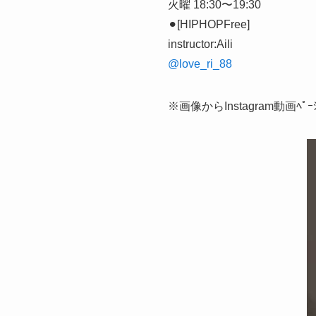
火曜 18:30〜19:30
⚫︎[HIPHOPFree]
instructor:Aili
@love_ri_88
※画像からInstagram動画ﾍﾟ