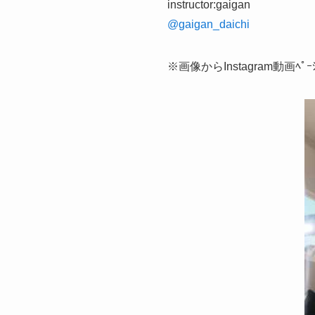
instructor:gaigan
@gaigan_daichi
※画像からInstagram動画ﾍﾟ