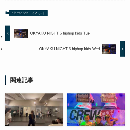
information
イベント
OKYAKU NIGHT 6 hiphop kids Tue
OKYAKU NIGHT 6 hiphop kids Wed
関連記事