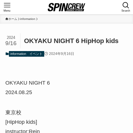
Menu
Search
ホーム
information
2024
OKYAKU NIGHT 6 HipHop kids
9/16
2024年9月16日
information
イベント
OKYAKU NIGHT 6
2024.08.25
東京校
[HipHop kids]
instructor:Rein