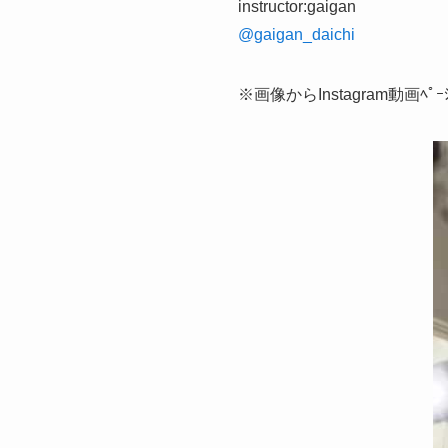
instructor:gaigan
@gaigan_daichi
※画像からInstagram動画ﾍﾟ