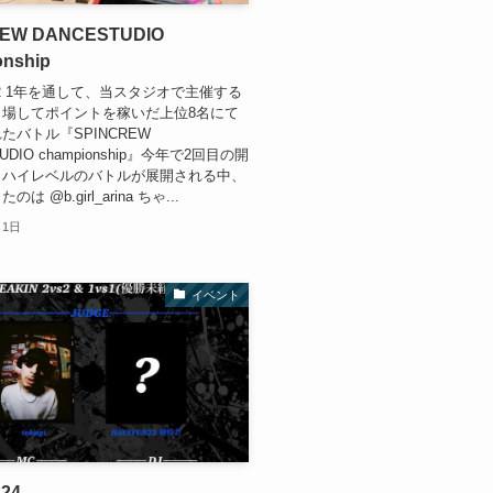
REW DANCESTUDIO
onship
4.12 1年を通して、当スタジオで主催する
出場してポイントを稼いだ上位8名にて
たバトル『SPINCREW
UDIO championship』今年で2回目の開
、ハイレベルのバトルが展開される中、
は @b.girl_arina ちゃ...
月1日
イベント
n24