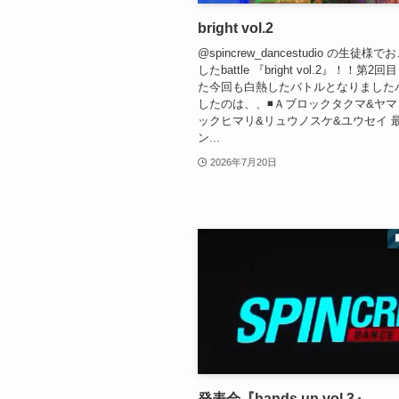
bright vol.2
@spincrew_dancestudio の生徒
したbattle 『bright vol.2』！！第
た今回も白熱したバトルとなりました
したのは、、◾️Ａブロックタクマ&ヤマト
ックヒマリ&リュウノスケ&ユウセイ 
ン...
2026年7月20日
発表会『hands up vol.3』