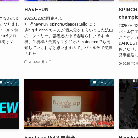
HAVEFUN
SPINC
champi
様でおこなわれま
2026.6/28に開催され
2回目となりまし
た @havefun_spincrewdancestudio にて
2026.0
バトルを制
@b.girl_arina ちゃんが個人賞をもらいました沢山
バトルに
◾️Bブロ
のエントリー、強者達の中で素晴らしいです 今
おこなわれ
最初はダ
後、生徒様の受賞をスタジオのInstagramでも周
DANCEST
知していければと思いますので、バトル等で受賞
催となり
された...
見事優勝したの
2026年6月30日
2026年5
イベント
イベント
hands up Vol.3 発表会
Havefu