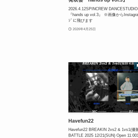
2026.4.12SPINCREW DANCESTUD
『hands up vol.3』 ※画像からInstag
ｼﾞに飛びます
2026年4月25日
Havefun22
Havefun22 BREAKIN 2vs2 & 1vs1
BATTLE 2025 12/21(SUN) Open 11: