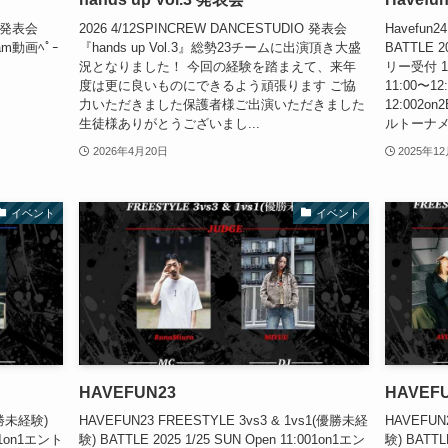
IO発表会
2026 4/12SPINCREW DANCESTUDIO 発表会
Havefun2
ram動画ﾍﾟｰ
『hands up Vol.3』総勢23チームに出演頂き大盛
BATTLE 2
況となりました！ 今回の経験を踏まえて、来年
リー受付 1
度は更に良いものにできるよう頑張ります ご協
11:00〜12
力いただきました保護者様ご出演いただきました
12:002on2
生徒様ありがとうございまし...
ルトーナメン
2026年4月20日
2025年1
イベント
イベント
HAVEFUN23
HAVEF
(優勝未経験)
HAVEFUN23 FREESTYLE 3vs3 & 1vs1(優勝未経
HAVEFUN
001on1エント
験) BATTLE 2025 1/25 SUN Open 11:001on1エン
験) BATTLE